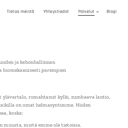
Tietoa meistä
Yhteystiedot
Palvelut
Blogi
suuden ja kehonhallinnan
ja biomekaanisesti parempien
yt ylävartalo, romahtanut kylki, zumbaava lantio,
 kaikilla on omat helmasyntimme. Niiden
eaa, koska:
n muusta, mistä emme ole tietoisia.