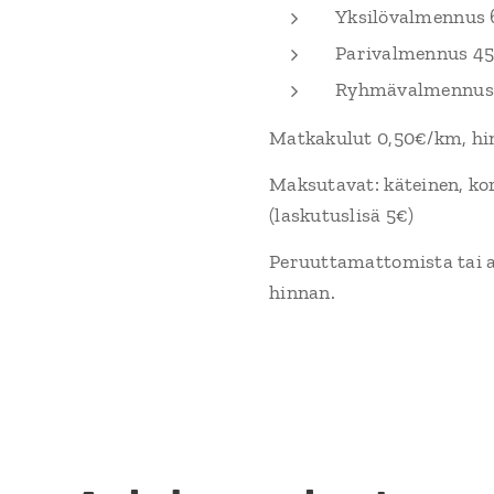
Yksilövalmennus 
Parivalmennus 45
Ryhmävalmennus 3
Matkakulut 0,50€/km, hinn
Maksutavat: käteinen, kor
(laskutuslisä 5€)
Peruuttamattomista tai al
hinnan.