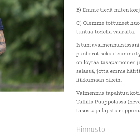
B) Emme tiedä miten korj
C) Olemme tottuneet huon
tuntua todella väärältä.
Istuntavalmennuksissan
puolierot sekä etsimme t
on löytää tasapainoinen j
selässä, jotta emme häir
liikkumaan oikein.
Valmennus tapahtuu kotita
Tallilla Puuppolassa (hev
tasosta ja lajista riippum
Hinnasto