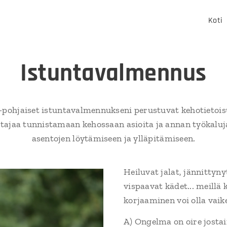
Koti
Istuntavalmennus
-pohjaiset istuntavalmennukseni perustuvat kehotietoi
tajaa tunnistamaan kehossaan asioita ja annan työkalu
asentojen löytämiseen ja ylläpitämiseen.
Heiluvat jalat, jännittyn
vispaavat kädet... meillä
korjaaminen voi olla vaik
A) Ongelma on oire jostai