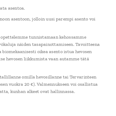
ata asentoa.
oon asentoon, jolloin uusi parempi asento voi
i opettelemme tunnistamaan kehossamme
yökaluja näiden tasapainottamiseen. Tavoitteena
a biomekaanisesti oikea asento istua hevosen
itse hevosen liikkumista vaan autamme tätä
llillanne omilla hevosillanne tai Tervarinteen
osen vuokra 20 €). Valmennukseen voi osallistua
atta, kunhan alkeet ovat hallinnassa.